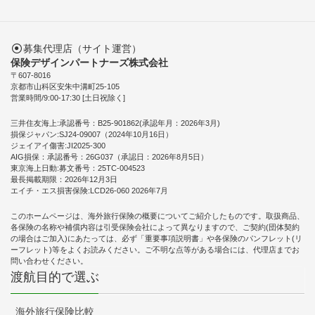
募集代理店（サイト運営）
保険デザインパートナーズ株式会社
〒607-8016
京都市山科区安朱中溝町25-105
営業時間/9:00-17:30 [土日祝除く]
三井住友海上:承認番号：B25-901862(承認年月：2026年3月)
損保ジャパン:SJ24-09007（2024年10月16日）
ジェイアイ傷害:JI2025-300
AIG損保：承認番号：26G037（承認日：2026年8月5日）
東京海上日動:募文番号：25TC-004523
最長掲載期限：2026年12月3日
エイチ・エス損害保険:LCD26-060 2026年7月
このホームページは、海外旅行保険の概要についてご紹介したものです。取扱商品、
各保険の名称や補償内容は引受保険会社によって異なりますので、ご契約(団体契約
の場合はご加入)にあたっては、必ず「重要事項説明書」や各保険のパンフレット(リ
ーフレット)等をよくお読みください。ご不明な点等がある場合には、代理店までお
問い合わせください。
渡航目的で選ぶ
海外旅行保険比較