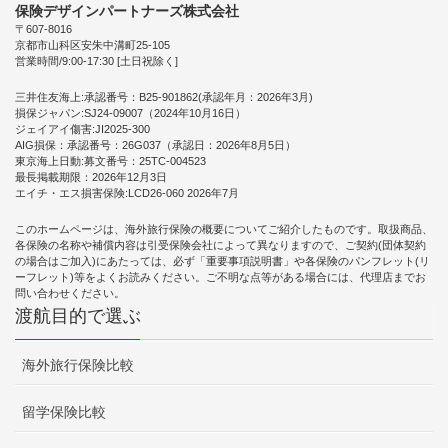
保険デザインパートナーズ株式会社
〒607-8016
京都市山科区安朱中溝町25-105
営業時間/9:00-17:30 [土日祝除く]
三井住友海上:承認番号：B25-901862(承認年月：2026年3月)
損保ジャパン:SJ24-09007（2024年10月16日）
ジェイアイ傷害:JI2025-300
AIG損保：承認番号：26G037（承認日：2026年8月5日）
東京海上日動:募文番号：25TC-004523
最長掲載期限：2026年12月3日
エイチ・エス損害保険:LCD26-060 2026年7月
このホームページは、海外旅行保険の概要についてご紹介したものです。取扱商品、
各保険の名称や補償内容は引受保険会社によって異なりますので、ご契約(団体契約
の場合はご加入)にあたっては、必ず「重要事項説明書」や各保険のパンフレット(リ
ーフレット)等をよくお読みください。ご不明な点等がある場合には、代理店までお
問い合わせください。
渡航目的で選ぶ
海外旅行保険比較
留学保険比較