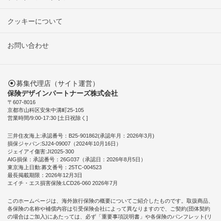
クッキーについて
お問い合わせ
募集代理店（サイト運営）
保険デザインパートナーズ株式会社
〒607-8016
京都市山科区安朱中溝町25-105
営業時間/9:00-17:30 [土日祝除く]
三井住友海上:承認番号：B25-901862(承認年月：2026年3月)
損保ジャパン:SJ24-09007（2024年10月16日）
ジェイアイ傷害:JI2025-300
AIG損保：承認番号：26G037（承認日：2026年8月5日）
東京海上日動:募文番号：25TC-004523
最長掲載期限：2026年12月3日
エイチ・エス損害保険:LCD26-060 2026年7月
このホームページは、海外旅行保険の概要についてご紹介したものです。取扱商品、
各保険の名称や補償内容は引受保険会社によって異なりますので、ご契約(団体契約
の場合はご加入)にあたっては、必ず「重要事項説明書」や各保険のパンフレット(リ